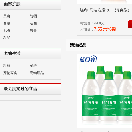
面部护肤
蝶印 马油洗发水 （清爽型）6
美白
防晒
面膜
洁面
商城价：44.0元
7.55元*6期
分期价：
乳液
唇膏
精华
清洁纸品
宠物生活
狗粮
猫粮
宠物零食
宠物用品
最近浏览过的商品