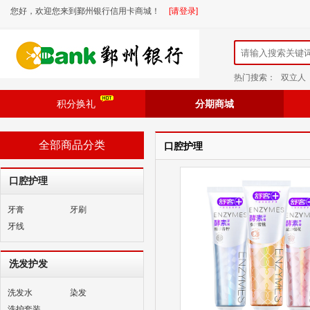
您好，欢迎您来到鄞州银行信用卡商城！
[请登录]
热门搜索：
双立人
积分换礼
分期商城
全部商品分类
口腔护理
口腔护理
牙膏
牙刷
牙线
洗发护发
洗发水
染发
洗护套装