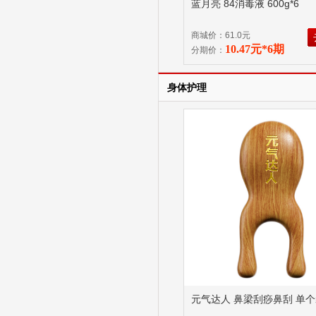
蓝月亮 84消毒液 600g*6
商城价：61.0元
10.47元*6期
分期价：
身体护理
元气达人 鼻梁刮痧鼻刮 单