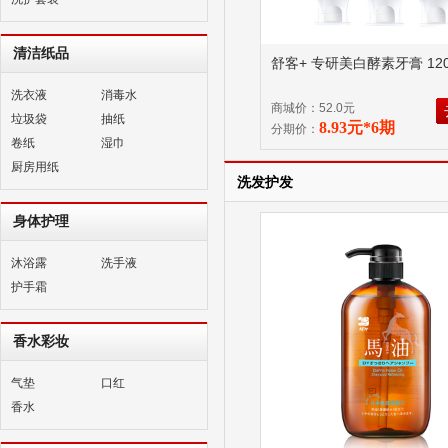
清洁纸品
舒客+ 专研美白酵素牙膏 120
洗衣液
消毒水
商城价：52.0元
垃圾袋
抽纸
8.93元*6期
分期价：
卷纸
湿巾
厨房用纸
洗发护发
身体护理
沐浴露
洗手液
护手霜
香水彩妆
气垫
口红
香水