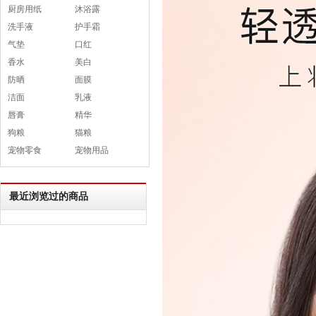
厨房用纸
沐浴露
洗手液
护手霜
气垫
口红
香水
美白
防晒
面膜
洁面
乳液
唇膏
精华
狗粮
猫粮
宠物零食
宠物用品
最近浏览过的商品