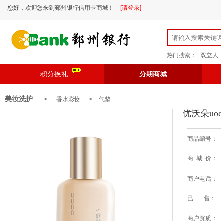
您好，欢迎您来到鄞州银行信用卡商城！
[请登录]
热门搜索：
双立人
积分换礼
分期商城
美妆洗护
> 香水彩妆 >
气垫
优沃朵uod
商品编号：
商 城 价：
商户电话：
已 售：
商户资质：