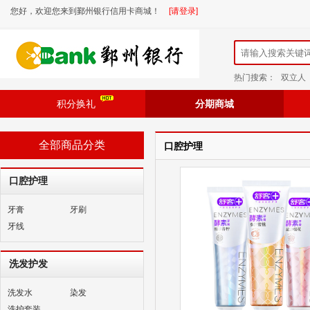
您好，欢迎您来到鄞州银行信用卡商城！
[请登录]
热门搜索：
双立人
积分换礼
分期商城
全部商品分类
口腔护理
口腔护理
牙膏
牙刷
牙线
洗发护发
洗发水
染发
洗护套装