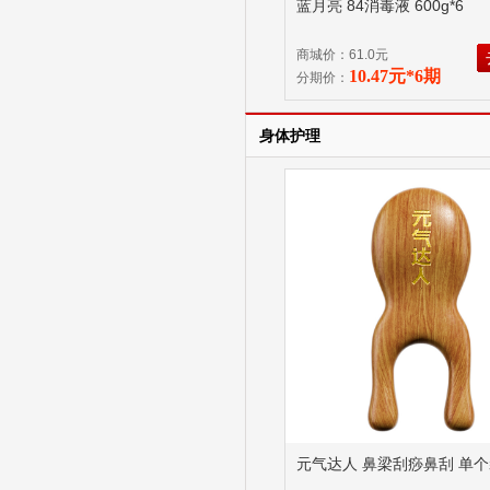
蓝月亮 84消毒液 600g*6
商城价：61.0元
10.47元*6期
分期价：
身体护理
元气达人 鼻梁刮痧鼻刮 单