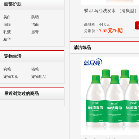
面部护肤
蝶印 马油洗发水 （清爽型）6
美白
防晒
面膜
洁面
商城价：44.0元
7.55元*6期
分期价：
乳液
唇膏
精华
清洁纸品
宠物生活
狗粮
猫粮
宠物零食
宠物用品
最近浏览过的商品