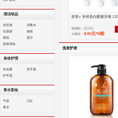
清洁纸品
舒客+ 专研美白酵素牙膏 120
洗衣液
消毒水
商城价：52.0元
垃圾袋
抽纸
8.93元*6期
分期价：
卷纸
湿巾
厨房用纸
洗发护发
身体护理
沐浴露
洗手液
护手霜
香水彩妆
气垫
口红
香水