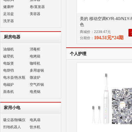
健康秤
卷/直发器
足浴盆
美容器
美的 移动空调KYR-40/N1Y-
洗牙器
色
商城价：2239.47元
厨房电器
104.51元*24期
分期价：
油烟机
消毒柜
个人护理
破壁机
电烤箱
电饭煲
咖啡机
电饼铛
多用途锅
电水壶/热水瓶
微波炉
电磁炉
空气炸锅
面条机
电煮锅
家用小电
吸尘器/除螨仪
电风扇
扫地机器人
饮水机