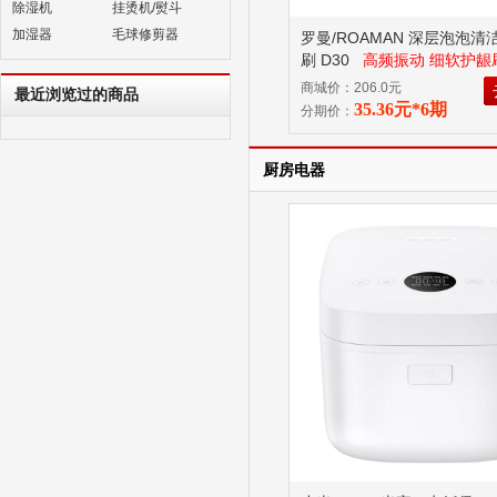
除湿机
挂烫机/熨斗
加湿器
毛球修剪器
罗曼/ROAMAN 深层泡泡清
刷 D30
高频振动 细软护龈
商城价：206.0元
最近浏览过的商品
35.36元*6期
分期价：
厨房电器