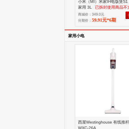
小米（MI）米家IH电饭煲S1
家用 3L
已拆封使用商品不
理由退换货！
商城价：349.0元
59.91元*6期
分期价：
家用小电
西屋Westinghouse 有线
WXC-26A