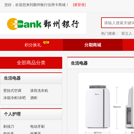
您好，欢迎您来到鄞州银行信用卡商城！
[请登录]
热门搜索：
双立人
积分换礼
分期商城
全部商品分类
生活电器
生活电器
壁挂式空调
滚筒冼衣机
冰箱冷柜/冰吧
酒柜
个人护理
剃须刀
电动牙刷
电吹风
按摩器