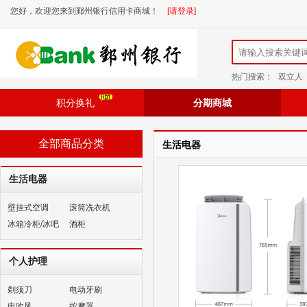
您好，欢迎您来到鄞州银行信用卡商城！
[请登录]
热门搜索：
双立人
积分换礼
分期商城
全部商品分类
生活电器
生活电器
壁挂式空调
滚筒冼衣机
冰箱冷柜/冰吧
酒柜
个人护理
剃须刀
电动牙刷
电吹风
按摩器