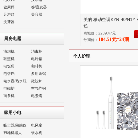
健康秤
卷/直发器
足浴盆
美容器
美的 移动空调KYR-40/N1Y-
洗牙器
色
商城价：2239.47元
厨房电器
104.51元*24期
分期价：
油烟机
消毒柜
个人护理
破壁机
电烤箱
电饭煲
咖啡机
电饼铛
多用途锅
电水壶/热水瓶
微波炉
电磁炉
空气炸锅
面条机
电煮锅
家用小电
吸尘器/除螨仪
电风扇
扫地机器人
饮水机