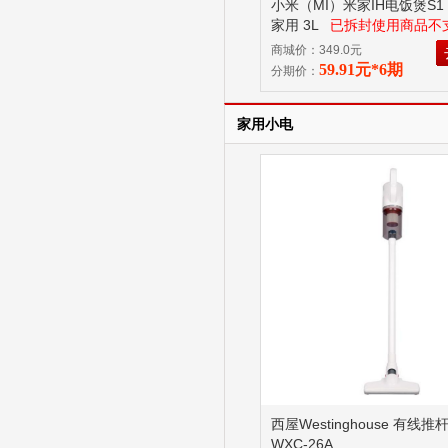
小米（MI）米家IH电饭煲S1
家用 3L
已拆封使用商品不
理由退换货！
商城价：349.0元
59.91元*6期
分期价：
家用小电
西屋Westinghouse 有线
WXC-26A