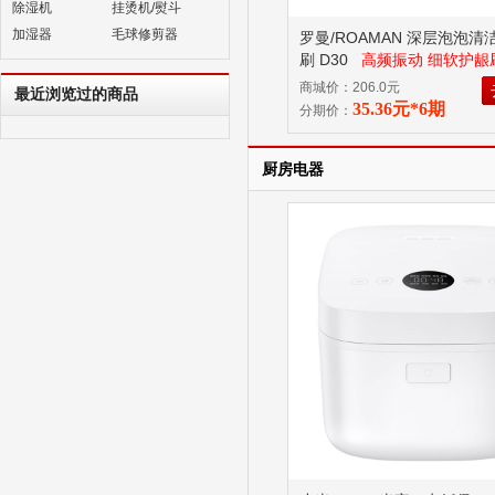
除湿机
挂烫机/熨斗
加湿器
毛球修剪器
罗曼/ROAMAN 深层泡泡清
刷 D30
高频振动 细软护龈
商城价：206.0元
最近浏览过的商品
35.36元*6期
分期价：
厨房电器