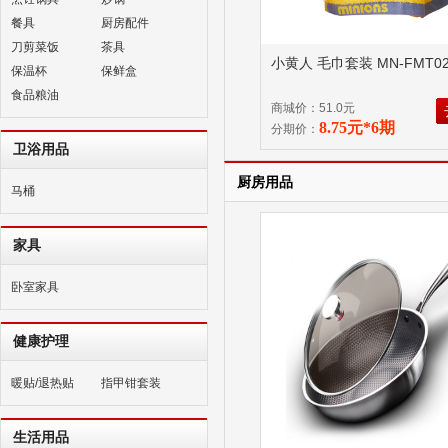
餐具
厨房配件
刀剪菜饭
茶具
小黄人 毛巾套装 MN-FMT0
保温杯
保鲜盒
食品粮油
商城价：51.0元
8.75元*6期
分期价：
卫浴用品
厨房用品
马桶
家具
卧室家具
健康护理
暖贴/退热贴
指甲钳套装
生活用品