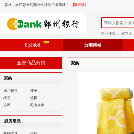
您好，欢迎您来到鄞州银行信用卡商城！
[请登录]
热门搜索：
双立人
积分换礼
分期商城
全部商品分类
家纺
家纺
床品套件
被子
枕芯
蚊帐
凉席
毛巾浴巾
厨房用品
烹饪锅具
炒锅