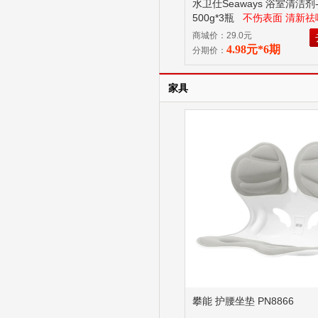
水卫仕Seaways 浴室清洁剂
500g*3瓶
不伤表面 清新祛
商城价：29.0元
4.98元*6期
分期价：
家具
攀能 护腰坐垫 PN8866