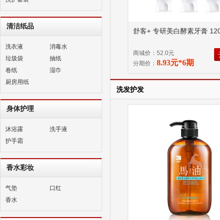
清洁纸品
舒客+ 专研美白酵素牙膏 120
洗衣液
消毒水
商城价：52.0元
垃圾袋
抽纸
8.93元*6期
分期价：
卷纸
湿巾
厨房用纸
洗发护发
身体护理
沐浴露
洗手液
护手霜
香水彩妆
气垫
口红
香水