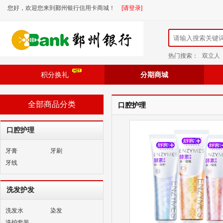
您好，欢迎您来到鄞州银行信用卡商城！
[请登录]
热门搜索：
双立人
积分换礼
分期商城
全部商品分类
口腔护理
口腔护理
牙膏
牙刷
牙线
洗发护发
洗发水
染发
洗护套装