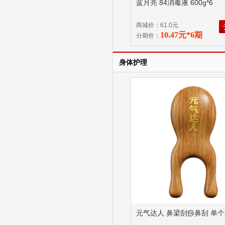
蓝月亮 84消毒液 600g*6
商城价：61.0元
10.47元*6期
分期价：
身体护理
元气达人 鼻梁刮痧鼻刮 单