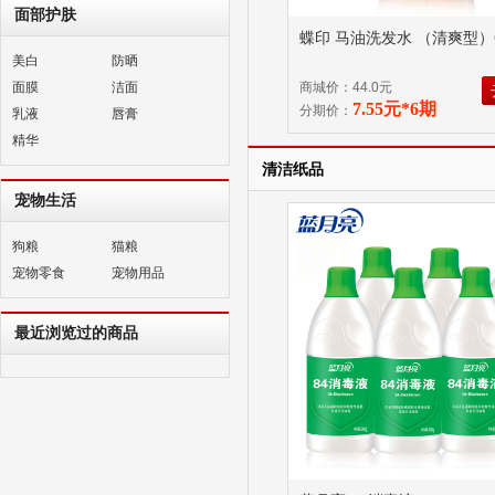
面部护肤
蝶印 马油洗发水 （清爽型）6
美白
防晒
面膜
洁面
商城价：44.0元
7.55元*6期
分期价：
乳液
唇膏
精华
清洁纸品
宠物生活
狗粮
猫粮
宠物零食
宠物用品
最近浏览过的商品