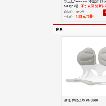
水卫仕Seaways 浴室清洁剂
500g*3瓶
不伤表面 清新祛
商城价：29.0元
4.98元*6期
分期价：
家具
攀能 护腰坐垫 PN8866