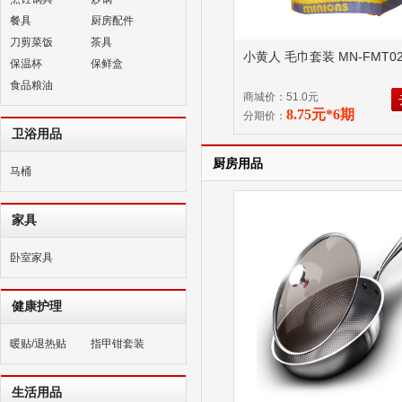
餐具
厨房配件
刀剪菜饭
茶具
小黄人 毛巾套装 MN-FMT0
保温杯
保鲜盒
食品粮油
商城价：51.0元
8.75元*6期
分期价：
卫浴用品
厨房用品
马桶
家具
卧室家具
健康护理
暖贴/退热贴
指甲钳套装
生活用品