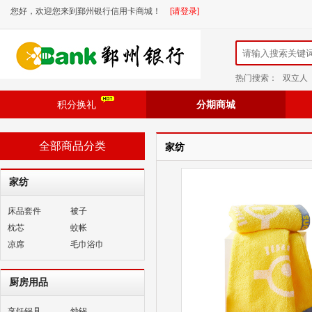
您好，欢迎您来到鄞州银行信用卡商城！
[请登录]
热门搜索：
双立人
积分换礼
分期商城
全部商品分类
家纺
家纺
床品套件
被子
枕芯
蚊帐
凉席
毛巾浴巾
厨房用品
烹饪锅具
炒锅