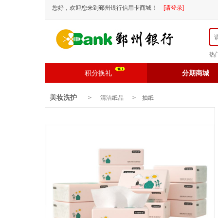
您好，欢迎您来到鄞州银行信用卡商城！
[请登录]
热
积分换礼
分期商城
美妆洗护
> 清洁纸品 >
抽纸