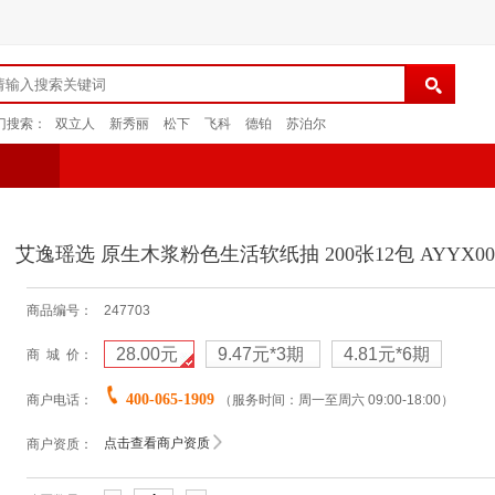
门搜索：
双立人
新秀丽
松下
飞科
德铂
苏泊尔
艾逸瑶选 原生木浆粉色生活软纸抽 200张12包 AYYX008
商品编号：
247703
28.00元
9.47元
*3期
4.81元
*6期
商 城 价：
400-065-1909
商户电话：
（服务时间：周一至周六 09:00-18:00）
点击查看商户资质
商户资质：