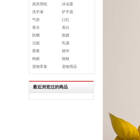
厨房用纸
沐浴露
洗手液
护手霜
气垫
口红
香水
美白
防晒
面膜
洁面
乳液
唇膏
精华
狗粮
猫粮
宠物零食
宠物用品
最近浏览过的商品