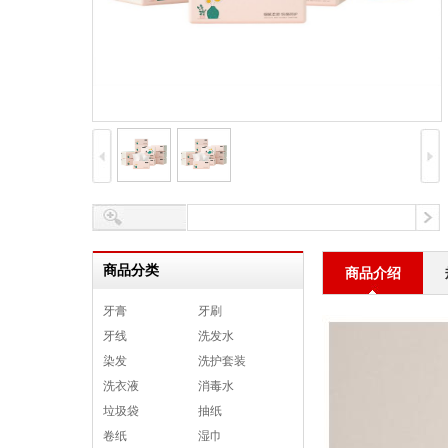
商品分类
商品介绍
牙膏
牙刷
牙线
洗发水
染发
洗护套装
洗衣液
消毒水
垃圾袋
抽纸
卷纸
湿巾