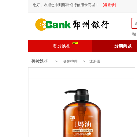
您好，欢迎您来到鄞州银行信用卡商城！
[请登录]
热
积分换礼
分期商城
美妆洗护
> 身体护理 >
沐浴露