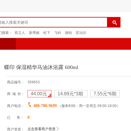
门搜索：
双立人
新秀丽
松下
飞科
德铂
苏泊尔
蝶印 保湿精华马油沐浴露 600ml
商品编号：
359653
44.00元
14.89元
*3期
7.55元
*6期
商 城 价：
400-700-9699
商户电话：
（服务时间：周一至周五 09:00-18:00）
0
已 售：
点击查看商户资质
商户资质：