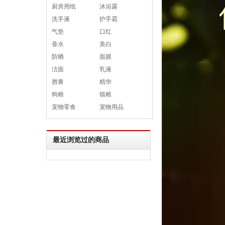
厨房用纸
沐浴露
洗手液
护手霜
气垫
口红
香水
美白
防晒
面膜
洁面
乳液
唇膏
精华
狗粮
猫粮
宠物零食
宠物用品
最近浏览过的商品