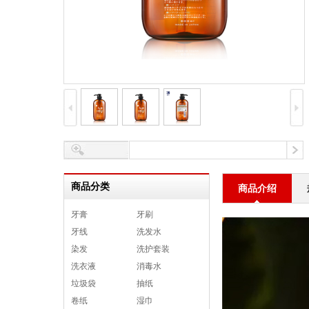
商品分类
商品介绍
牙膏
牙刷
牙线
洗发水
染发
洗护套装
洗衣液
消毒水
垃圾袋
抽纸
卷纸
湿巾