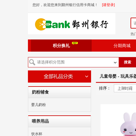
您好，欢迎您来到鄞州银行信用卡商城！
[请登录]
热
积分换礼
分期商城
搜索
儿童母婴 - 玩具乐
排序：
奶粉辅食
婴儿奶粉
喂养用品
饮水杯