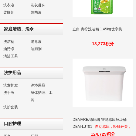
洗衣液
洗衣凝珠
柔顺剂
除菌液
家庭清洁、消杀
立白 青柠洗洁精 1.45kg优享装
洗洁精
消毒液
13,273积分
油污净
洁厕剂
清洁工具
洗护用品
洗发护发
沐浴用品
洗手液
身体护理、工
具
洗护套装
DEMARE/德玛珥 智能感应垃圾桶
口腔护理
DEM-LJT01
自动感应，轻触开关，
长续航
124,729积分