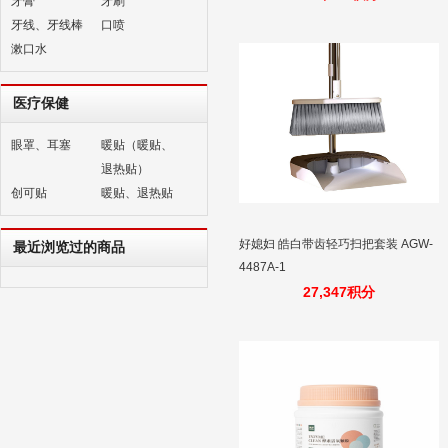
牙膏
牙刷
牙线、牙线棒
口喷
漱口水
医疗保健
眼罩、耳塞
暖贴（暖贴、
退热贴）
创可贴
暖贴、退热贴
好媳妇 皓白带齿轻巧扫把套装 AGW-
最近浏览过的商品
4487A-1
27,347积分