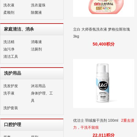
洗衣液
洗衣凝珠
柔顺剂
除菌液
家庭清洁、消杀
立白 大师香氛洗衣液 梦格拉斯玫瑰
3kg
洗洁精
消毒液
50,400积分
油污净
洁厕剂
清洁工具
洗护用品
洗发护发
沐浴用品
洗手液
身体护理、工
具
洗护套装
优洁士 羽绒服干洗剂 100ml
2重去渍
口腔护理
力，干洗不留痕
22,011积分