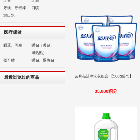
牙膏
牙刷
牙线、牙线棒
口喷
漱口水
医疗保健
眼罩、耳塞
暖贴（暖贴、
退热贴）
创可贴
暖贴、退热贴
蓝月亮洁净洗衣组合 【500g袋*5】
最近浏览过的商品
35,000积分